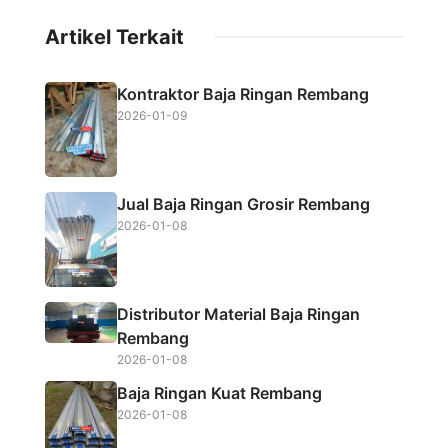
c
i
a
a
Artikel Terkait
e
t
t
r
b
t
s
e
Kontraktor Baja Ringan Rembang
o
e
A
2026-01-09
o
r
p
k
p
Jual Baja Ringan Grosir Rembang
2026-01-08
Distributor Material Baja Ringan
Rembang
2026-01-08
Baja Ringan Kuat Rembang
2026-01-08