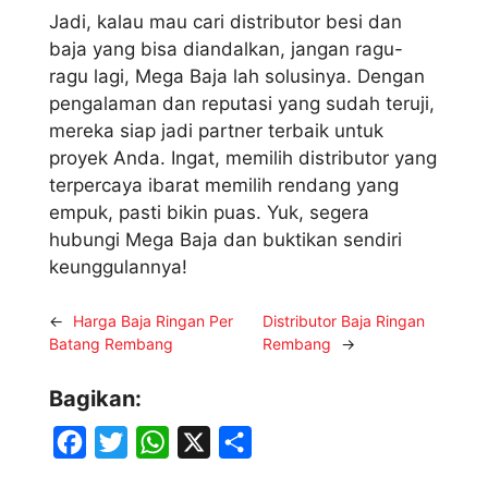
Jadi, kalau mau cari distributor besi dan
baja yang bisa diandalkan, jangan ragu-
ragu lagi, Mega Baja lah solusinya. Dengan
pengalaman dan reputasi yang sudah teruji,
mereka siap jadi partner terbaik untuk
proyek Anda. Ingat, memilih distributor yang
terpercaya ibarat memilih rendang yang
empuk, pasti bikin puas. Yuk, segera
hubungi Mega Baja dan buktikan sendiri
keunggulannya!
←
Harga Baja Ringan Per
Distributor Baja Ringan
Batang Rembang
Rembang
→
Bagikan:
F
T
W
X
S
a
w
h
h