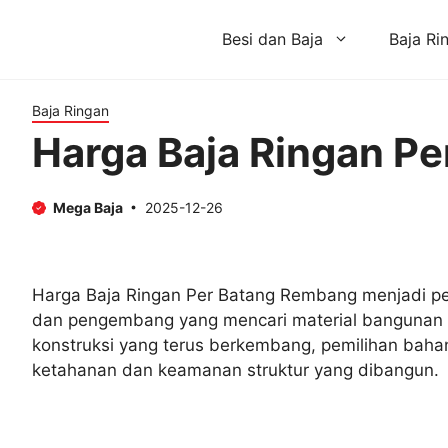
Skip
to
Besi dan Baja
Baja Ri
content
Baja Ringan
Harga Baja Ringan P
Mega Baja
2025-12-26