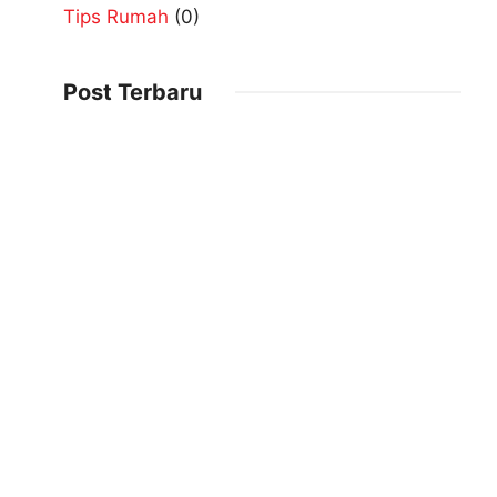
Tips Rumah
(0)
Post Terbaru
Kontraktor Baja Ringan Rembang
2026-01-09
Jual Baja Ringan Grosir Rembang
2026-01-08
Distributor Material Baja Ringan Rembang
2026-01-08