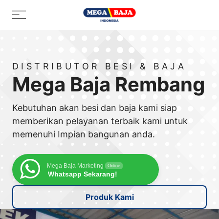
Skip
Menu
to
content
DISTRIBUTOR BESI & BAJA
Mega Baja Rembang
Kebutuhan akan besi dan baja kami siap
memberikan pelayanan terbaik kami untuk
memenuhi Impian bangunan anda.
Mega Baja Marketing
Online
Whatsapp Sekarang!
Produk Kami