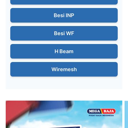
Besi INP
Besi WF
H Beam
Wiremesh