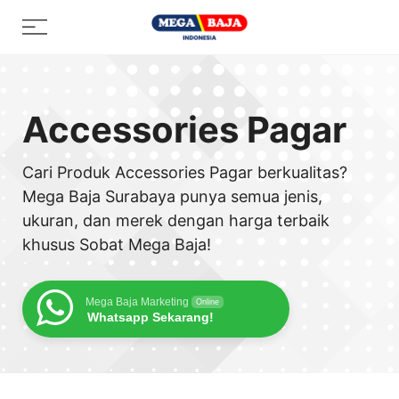
Skip
Menu
to
content
Accessories Pagar
Cari Produk Accessories Pagar berkualitas?
Mega Baja Surabaya punya semua jenis,
ukuran, dan merek dengan harga terbaik
khusus Sobat Mega Baja!
Mega Baja Marketing
Online
Whatsapp Sekarang!