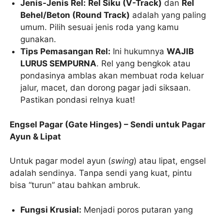
Jenis-Jenis Rel:
Rel Siku (V-Track)
dan
Rel
Behel/Beton (Round Track)
adalah yang paling
umum. Pilih sesuai jenis roda yang kamu
gunakan.
Tips Pemasangan Rel:
Ini hukumnya
WAJIB
LURUS SEMPURNA
. Rel yang bengkok atau
pondasinya amblas akan membuat roda keluar
jalur, macet, dan dorong pagar jadi siksaan.
Pastikan pondasi relnya kuat!
Engsel Pagar (Gate Hinges) – Sendi untuk Pagar
Ayun & Lipat
Untuk pagar model ayun (
swing
) atau lipat, engsel
adalah sendinya. Tanpa sendi yang kuat, pintu
bisa “turun” atau bahkan ambruk.
Fungsi Krusial:
Menjadi poros putaran yang