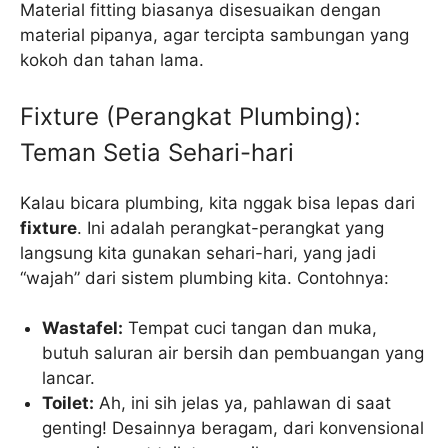
Material fitting biasanya disesuaikan dengan
material pipanya, agar tercipta sambungan yang
kokoh dan tahan lama.
Fixture (Perangkat Plumbing):
Teman Setia Sehari-hari
Kalau bicara plumbing, kita nggak bisa lepas dari
fixture
. Ini adalah perangkat-perangkat yang
langsung kita gunakan sehari-hari, yang jadi
“wajah” dari sistem plumbing kita. Contohnya:
Wastafel:
Tempat cuci tangan dan muka,
butuh saluran air bersih dan pembuangan yang
lancar.
Toilet:
Ah, ini sih jelas ya, pahlawan di saat
genting! Desainnya beragam, dari konvensional