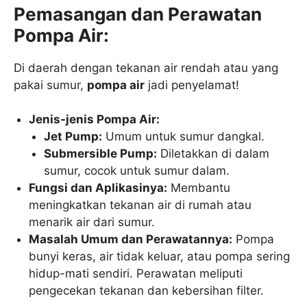
Pemasangan dan Perawatan
Pompa Air:
Di daerah dengan tekanan air rendah atau yang
pakai sumur,
pompa air
jadi penyelamat!
Jenis-jenis Pompa Air:
Jet Pump:
Umum untuk sumur dangkal.
Submersible Pump:
Diletakkan di dalam
sumur, cocok untuk sumur dalam.
Fungsi dan Aplikasinya:
Membantu
meningkatkan tekanan air di rumah atau
menarik air dari sumur.
Masalah Umum dan Perawatannya:
Pompa
bunyi keras, air tidak keluar, atau pompa sering
hidup-mati sendiri. Perawatan meliputi
pengecekan tekanan dan kebersihan filter.