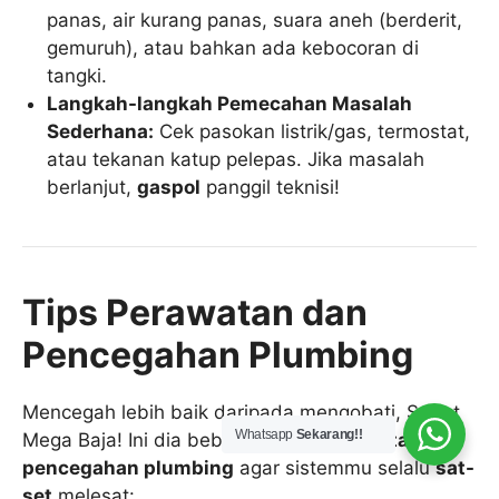
panas, air kurang panas, suara aneh (berderit,
gemuruh), atau bahkan ada kebocoran di
tangki.
Langkah-langkah Pemecahan Masalah
Sederhana:
Cek pasokan listrik/gas, termostat,
atau tekanan katup pelepas. Jika masalah
berlanjut,
gaspol
panggil teknisi!
Tips Perawatan dan
Pencegahan Plumbing
Mencegah lebih baik daripada mengobati, Sobat
Whatsapp
Sekarang!!
Mega Baja! Ini dia beberapa
tips perawatan dan
pencegahan plumbing
agar sistemmu selalu
sat-
set
melesat: