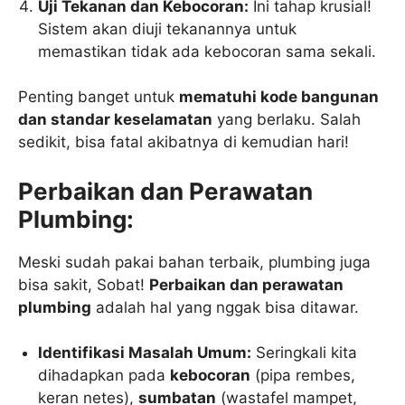
Uji Tekanan dan Kebocoran:
Ini tahap krusial!
Sistem akan diuji tekanannya untuk
memastikan tidak ada kebocoran sama sekali.
Penting banget untuk
mematuhi kode bangunan
dan standar keselamatan
yang berlaku. Salah
sedikit, bisa fatal akibatnya di kemudian hari!
Perbaikan dan Perawatan
Plumbing:
Meski sudah pakai bahan terbaik, plumbing juga
bisa sakit, Sobat!
Perbaikan dan perawatan
plumbing
adalah hal yang nggak bisa ditawar.
Identifikasi Masalah Umum:
Seringkali kita
dihadapkan pada
kebocoran
(pipa rembes,
keran netes),
sumbatan
(wastafel mampet,