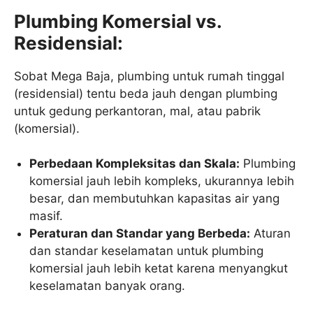
Plumbing Komersial vs.
Residensial:
Sobat Mega Baja, plumbing untuk rumah tinggal
(residensial) tentu beda jauh dengan plumbing
untuk gedung perkantoran, mal, atau pabrik
(komersial).
Perbedaan Kompleksitas dan Skala:
Plumbing
komersial jauh lebih kompleks, ukurannya lebih
besar, dan membutuhkan kapasitas air yang
masif.
Peraturan dan Standar yang Berbeda:
Aturan
dan standar keselamatan untuk plumbing
komersial jauh lebih ketat karena menyangkut
keselamatan banyak orang.