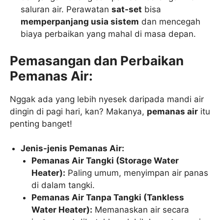
saluran air. Perawatan
sat-set
bisa
memperpanjang usia sistem
dan mencegah
biaya perbaikan yang mahal di masa depan.
Pemasangan dan Perbaikan
Pemanas Air:
Nggak ada yang lebih nyesek daripada mandi air
dingin di pagi hari, kan? Makanya,
pemanas air
itu
penting banget!
Jenis-jenis Pemanas Air:
Pemanas Air Tangki (Storage Water
Heater):
Paling umum, menyimpan air panas
di dalam tangki.
Pemanas Air Tanpa Tangki (Tankless
Water Heater):
Memanaskan air secara