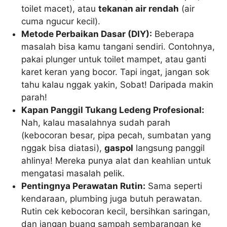
toilet macet), atau
tekanan air rendah
(air
cuma ngucur kecil).
Metode Perbaikan Dasar (DIY):
Beberapa
masalah bisa kamu tangani sendiri. Contohnya,
pakai plunger untuk toilet mampet, atau ganti
karet keran yang bocor. Tapi ingat, jangan sok
tahu kalau nggak yakin, Sobat! Daripada makin
parah!
Kapan Panggil Tukang Ledeng Profesional:
Nah, kalau masalahnya sudah parah
(kebocoran besar, pipa pecah, sumbatan yang
nggak bisa diatasi),
gaspol
langsung panggil
ahlinya! Mereka punya alat dan keahlian untuk
mengatasi masalah pelik.
Pentingnya Perawatan Rutin:
Sama seperti
kendaraan, plumbing juga butuh perawatan.
Rutin cek kebocoran kecil, bersihkan saringan,
dan jangan buang sampah sembarangan ke