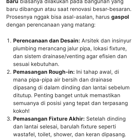
baru
biasanya dilakukan pada bangunan yang
baru dibangun atau saat renovasi besar-besaran.
Prosesnya nggak bisa asal-asalan, harus
gaspol
dengan perencanaan yang matang:
Perencanaan dan Desain:
Arsitek dan insinyur
plumbing merancang jalur pipa, lokasi fixture,
dan sistem drainase/venting agar efisien dan
sesuai kebutuhan.
Pemasangan Rough-in:
Ini tahap awal, di
mana pipa-pipa air bersih dan drainase
dipasang di dalam dinding dan lantai sebelum
ditutup. Penting banget untuk memastikan
semuanya di posisi yang tepat dan terpasang
kokoh!
Pemasangan Fixture Akhir:
Setelah dinding
dan lantai selesai, barulah fixture seperti
wastafel, toilet, shower, dan keran dipasang.