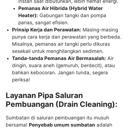
instan saat dibutuhkan, lebih hemat energi.
Pemanas Air Hibrida (Hybrid Water
Heater):
Gabungan tangki dan pompa
panas, sangat efisien.
Prinsip Kerja dan Perawatan:
Masing-masing
punya cara kerja dan perawatan yang berbeda.
Misalnya, pemanas air tangki perlu dikuras
sesekali untuk menghilangkan sedimen.
Tanda-tanda Pemanas Air Bermasalah:
Air
dingin, suara aneh (gemuruh, berdecit), atau
bahkan kebocoran. Jangan tunda, segera
periksa!
Layanan Pipa Saluran
Pembuangan (Drain Cleaning):
Sumbatan di saluran pembuangan itu musuh
bersama!
Penyebab umum sumbatan
adalah