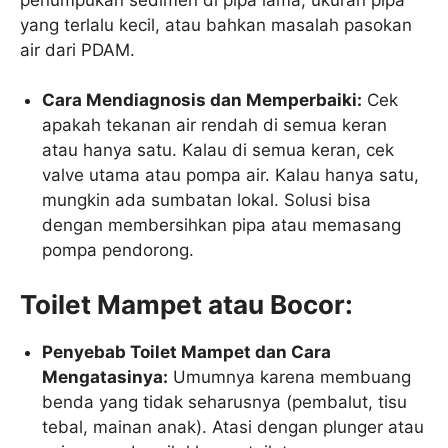
yang terlalu kecil, atau bahkan masalah pasokan
air dari PDAM.
Cara Mendiagnosis dan Memperbaiki:
Cek
apakah tekanan air rendah di semua keran
atau hanya satu. Kalau di semua keran, cek
valve utama atau pompa air. Kalau hanya satu,
mungkin ada sumbatan lokal. Solusi bisa
dengan membersihkan pipa atau memasang
pompa pendorong.
Toilet Mampet atau Bocor:
Penyebab Toilet Mampet dan Cara
Mengatasinya:
Umumnya karena membuang
benda yang tidak seharusnya (pembalut, tisu
tebal, mainan anak). Atasi dengan plunger atau