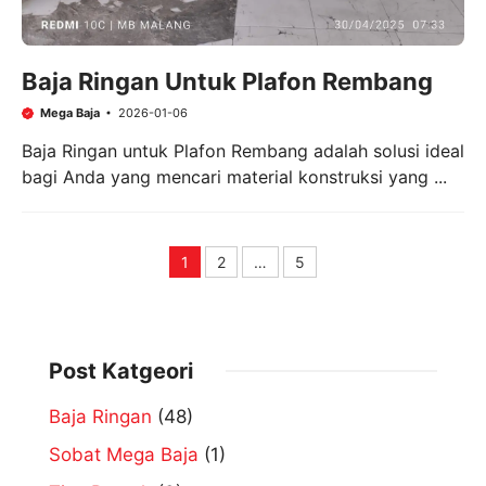
Baja Ringan Untuk Plafon Rembang
Mega Baja
2026-01-06
Baja Ringan untuk Plafon Rembang adalah solusi ideal
bagi Anda yang mencari material konstruksi yang ...
1
2
…
5
Page
Page
Page
Post Katgeori
Baja Ringan
(48)
Sobat Mega Baja
(1)