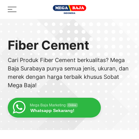
Skip
Menu
to
content
Fiber Cement
Cari Produk Fiber Cement berkualitas? Mega
Baja Surabaya punya semua jenis, ukuran, dan
merek dengan harga terbaik khusus Sobat
Mega Baja!
Mega Baja Marketing
Online
Whatsapp Sekarang!