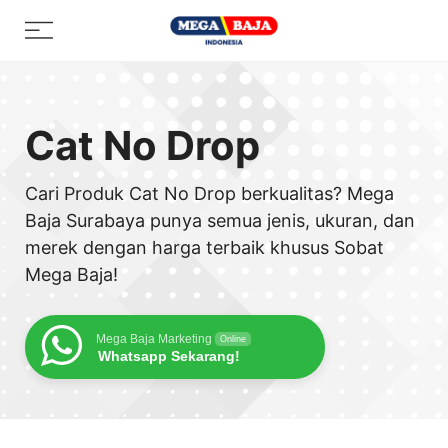
Skip
Menu
to
content
Cat No Drop
Cari Produk Cat No Drop berkualitas? Mega
Baja Surabaya punya semua jenis, ukuran, dan
merek dengan harga terbaik khusus Sobat
Mega Baja!
Mega Baja Marketing
Online
Whatsapp Sekarang!