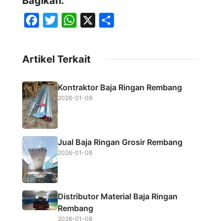
Bagikan:
F
T
W
X
S
a
w
h
h
c
i
a
a
Artikel Terkait
e
t
t
r
b
t
s
e
Kontraktor Baja Ringan Rembang
o
e
A
2026-01-09
o
r
p
k
p
Jual Baja Ringan Grosir Rembang
2026-01-08
Distributor Material Baja Ringan
Rembang
2026-01-08