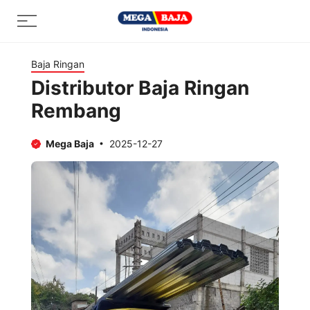
Skip
Menu
to
content
Baja Ringan
Distributor Baja Ringan
Rembang
Mega Baja
2025-12-27