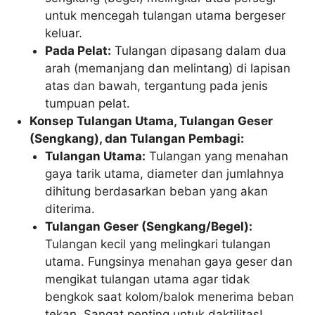
untuk mencegah tulangan utama bergeser
keluar.
Pada Pelat:
Tulangan dipasang dalam dua
arah (memanjang dan melintang) di lapisan
atas dan bawah, tergantung pada jenis
tumpuan pelat.
Konsep Tulangan Utama, Tulangan Geser
(Sengkang), dan Tulangan Pembagi:
Tulangan Utama:
Tulangan yang menahan
gaya tarik utama, diameter dan jumlahnya
dihitung berdasarkan beban yang akan
diterima.
Tulangan Geser (Sengkang/Begel):
Tulangan kecil yang melingkari tulangan
utama. Fungsinya menahan gaya geser dan
mengikat tulangan utama agar tidak
bengkok saat kolom/balok menerima beban
tekan. Sangat penting untuk daktilitas!