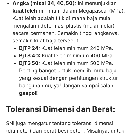
Angka (misal 24, 40, 50):
Ini menunjukkan
kuat leleh
minimum dalam Megapascal (MPa).
Kuat leleh adalah titik di mana baja mulai
mengalami deformasi plastis (mulai melar)
secara permanen. Semakin tinggi angkanya,
semakin kuat baja tersebut.
BjTP 24:
Kuat leleh minimum 240 MPa.
BjTS 40:
Kuat leleh minimum 400 MPa.
BjTS 50:
Kuat leleh minimum 500 MPa.
Penting banget untuk memilih mutu baja
yang sesuai dengan perhitungan struktur
bangunanmu, ya! Jangan sampai salah
gaspol!
Toleransi Dimensi dan Berat:
SNI juga mengatur tentang toleransi dimensi
(diameter) dan berat besi beton. Misalnya, untuk