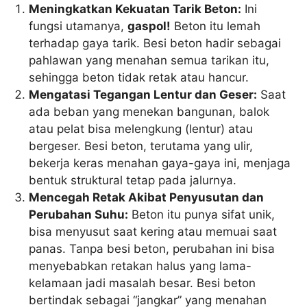
Meningkatkan Kekuatan Tarik Beton:
Ini
fungsi utamanya,
gaspol!
Beton itu lemah
terhadap gaya tarik. Besi beton hadir sebagai
pahlawan yang menahan semua tarikan itu,
sehingga beton tidak retak atau hancur.
Mengatasi Tegangan Lentur dan Geser:
Saat
ada beban yang menekan bangunan, balok
atau pelat bisa melengkung (lentur) atau
bergeser. Besi beton, terutama yang ulir,
bekerja keras menahan gaya-gaya ini, menjaga
bentuk struktural tetap pada jalurnya.
Mencegah Retak Akibat Penyusutan dan
Perubahan Suhu:
Beton itu punya sifat unik,
bisa menyusut saat kering atau memuai saat
panas. Tanpa besi beton, perubahan ini bisa
menyebabkan retakan halus yang lama-
kelamaan jadi masalah besar. Besi beton
bertindak sebagai “jangkar” yang menahan