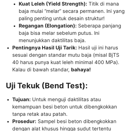
Kuat Leleh (Yield Strength):
Titik di mana
baja mulai “melar” secara permanen. Ini yang
paling penting untuk desain struktur!
Regangan (Elongation):
Seberapa panjang
baja bisa melar sebelum putus. Ini
menunjukkan daktilitas baja.
Pentingnya Hasil Uji Tarik:
Hasil uji ini harus
sesuai dengan standar mutu baja (misal BjTS
40 harus punya kuat leleh minimal 400 MPa).
Kalau di bawah standar,
bahaya!
Uji Tekuk (Bend Test):
Tujuan:
Untuk menguji daktilitas atau
kemampuan besi beton untuk dibengkokkan
tanpa retak atau patah.
Prosedur:
Sampel besi beton dibengkokkan
dengan alat khusus hingga sudut tertentu