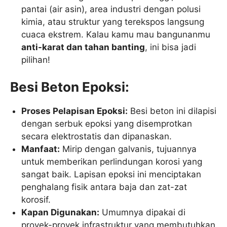
pantai (air asin), area industri dengan polusi
kimia, atau struktur yang terekspos langsung
cuaca ekstrem. Kalau kamu mau bangunanmu
anti-karat dan tahan banting
, ini bisa jadi
pilihan!
Besi Beton Epoksi:
Proses Pelapisan Epoksi:
Besi beton ini dilapisi
dengan serbuk epoksi yang disemprotkan
secara elektrostatis dan dipanaskan.
Manfaat:
Mirip dengan galvanis, tujuannya
untuk memberikan perlindungan korosi yang
sangat baik. Lapisan epoksi ini menciptakan
penghalang fisik antara baja dan zat-zat
korosif.
Kapan Digunakan:
Umumnya dipakai di
proyek-proyek infrastruktur yang membutuhkan