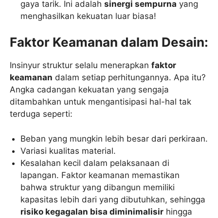
gaya tarik. Ini adalah
sinergi sempurna
yang
menghasilkan kekuatan luar biasa!
Faktor Keamanan dalam Desain:
Insinyur struktur selalu menerapkan
faktor
keamanan
dalam setiap perhitungannya. Apa itu?
Angka cadangan kekuatan yang sengaja
ditambahkan untuk mengantisipasi hal-hal tak
terduga seperti:
Beban yang mungkin lebih besar dari perkiraan.
Variasi kualitas material.
Kesalahan kecil dalam pelaksanaan di
lapangan. Faktor keamanan memastikan
bahwa struktur yang dibangun memiliki
kapasitas lebih dari yang dibutuhkan, sehingga
risiko kegagalan bisa diminimalisir
hingga