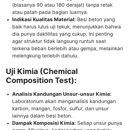
(biasanya 90 atau 180 derajat) tanpa retak
atau patah pada bagian luarnya.
Indikasi Kualitas Material:
Besi beton yang
baik harus lulus uji tekuk, menunjukkan bahwa
dia punya daktilitas yang cukup. Ini penting
agar struktur tidak langsung runtuh saat
terkena beban berlebih atau gempa, melainkan
melengkung terlebih dahulu.
Uji Kimia (Chemical
Composition Test):
Analisis Kandungan Unsur-unsur Kimia:
Laboratorium akan menganalisis kandungan
karbon, mangan, fosfor, sulfur, dan unsur
lainnya dalam besi beton.
Dampak Komposisi Kimia:
Setiap unsur punya