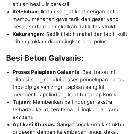
situlah besi ulir beraksi!
Kelebihan:
Ikatan sangat kuat dengan beton,
mampu menahan gaya tarik dan geser yang
besar, serta meningkatkan daktilitas struktur.
Kekurangan:
Sedikit lebih mahal dan lebih sulit
dibengkokkan dibandingkan besi polos.
Besi Beton Galvanis:
Proses Pelapisan Galvanis:
Besi beton ini
dilapisi seng melalui proses pencelupan panas
(hot-dip galvanizing). Lapisan seng ini
membentuk pelindung kuat terhadap korosi.
Tujuan:
Memberikan perlindungan ekstra
terhadap karat, terutama di lingkungan yang
ekstrem.
Aplikasi Khusus:
Sangat cocok untuk struktur
di daerah dengan kelembapan tinggi, dekat