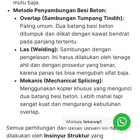
mutu baja.
Metode Penyambungan Besi Beton:
Overlap (Sambungan Tumpang Tindih):
Paling umum. Dua batang besi beton
ditumpuk dan diikat dengan kawat bendrat
pada panjang tertentu.
Las (Welding):
Sambungan dengan
pengelasan. Ini harus dilakukan oleh tenaga
ahli dan dengan prosedur yang benar,
karena panas las bisa mengubah sifat baja.
Mekanis (Mechanical Splicing):
Menggunakan kopler khusus yang mengunci
dua batang besi beton. Lebih mahal tapi
sangat kuat dan mengurangi kebutuhan
overlap.
Whatsapp
Sekarang!!
Semua perhitungan dan detail desain ini harus
dilakukan oleh
Insinyur Struktur
yang