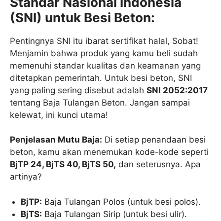
Standar Nasional Indonesia
(SNI) untuk Besi Beton:
Pentingnya SNI itu ibarat sertifikat halal, Sobat!
Menjamin bahwa produk yang kamu beli sudah
memenuhi standar kualitas dan keamanan yang
ditetapkan pemerintah. Untuk besi beton, SNI
yang paling sering disebut adalah
SNI 2052:2017
tentang Baja Tulangan Beton. Jangan sampai
kelewat, ini kunci utama!
Penjelasan Mutu Baja:
Di setiap penandaan besi
beton, kamu akan menemukan kode-kode seperti
BjTP 24, BjTS 40, BjTS 50,
dan seterusnya. Apa
artinya?
BjTP:
Baja Tulangan Polos (untuk besi polos).
BjTS:
Baja Tulangan Sirip (untuk besi ulir).