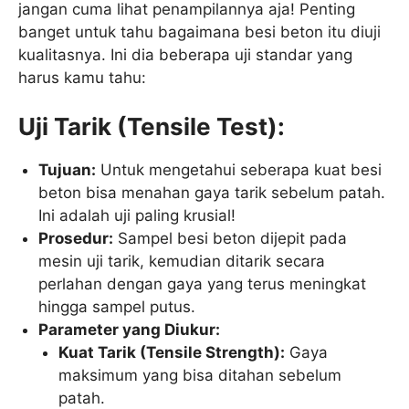
jangan cuma lihat penampilannya aja! Penting
banget untuk tahu bagaimana besi beton itu diuji
kualitasnya. Ini dia beberapa uji standar yang
harus kamu tahu:
Uji Tarik (Tensile Test):
Tujuan:
Untuk mengetahui seberapa kuat besi
beton bisa menahan gaya tarik sebelum patah.
Ini adalah uji paling krusial!
Prosedur:
Sampel besi beton dijepit pada
mesin uji tarik, kemudian ditarik secara
perlahan dengan gaya yang terus meningkat
hingga sampel putus.
Parameter yang Diukur:
Kuat Tarik (Tensile Strength):
Gaya
maksimum yang bisa ditahan sebelum
patah.