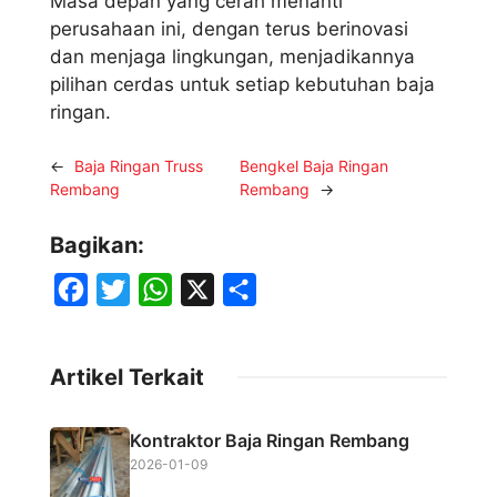
Masa depan yang cerah menanti
perusahaan ini, dengan terus berinovasi
dan menjaga lingkungan, menjadikannya
pilihan cerdas untuk setiap kebutuhan baja
ringan.
←
Baja Ringan Truss
Bengkel Baja Ringan
Rembang
Rembang
→
Bagikan:
F
T
W
X
S
a
w
h
h
c
i
a
a
Artikel Terkait
e
t
t
r
b
t
s
e
Kontraktor Baja Ringan Rembang
o
e
A
2026-01-09
o
r
p