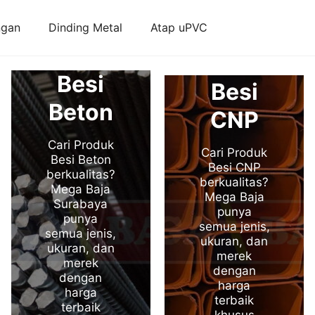
ngan
Dinding Metal
Atap uPVC
Besi
Besi
Beton
CNP
Cari Produk
Cari Produk
Besi Beton
Besi CNP
berkualitas?
berkualitas?
Mega Baja
Mega Baja
Surabaya
punya
punya
semua jenis,
semua jenis,
ukuran, dan
ukuran, dan
merek
merek
dengan
dengan
harga
harga
terbaik
terbaik
khusus