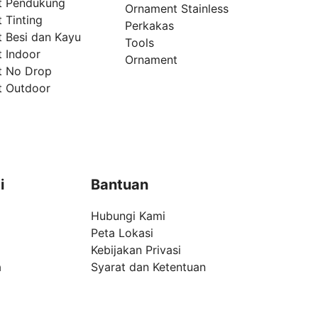
t Pendukung
Ornament Stainless
 Tinting
Perkakas
t Besi dan Kayu
Tools
t Indoor
Ornament
t No Drop
t Outdoor
i
Bantuan
Hubungi Kami
Peta Lokasi
Kebijakan Privasi
a
Syarat dan Ketentuan