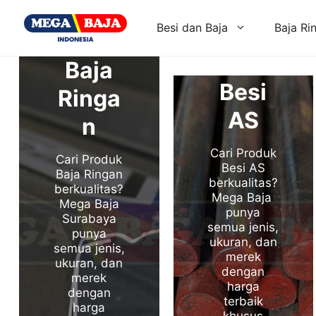
Skip
to
Besi dan Baja
Baja Ri
content
Baja
Besi
Ringa
AS
n
Cari Produk
Cari Produk
Besi AS
Baja Ringan
berkualitas?
berkualitas?
Mega Baja
Mega Baja
punya
Surabaya
semua jenis,
punya
ukuran, dan
semua jenis,
merek
ukuran, dan
dengan
merek
harga
dengan
terbaik
harga
khusus