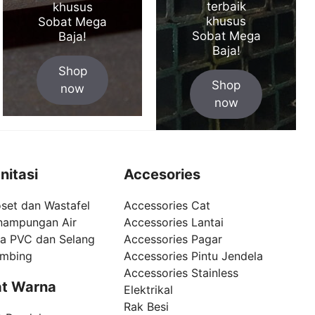
terbaik
khusus
khusus
Sobat Mega
Sobat Mega
Baja!
Baja!
Shop
Shop
now
now
nitasi
Accesories
set dan Wastafel
Accessories Cat
nampungan Air
Accessories Lantai
pa PVC dan Selang
Accessories Pagar
umbing
Accessories Pintu Jendela
Accessories Stainless
t Warna
Elektrikal
Rak Besi